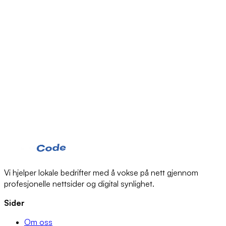
12. Lovvalg og tvister
Disse vilkårene er underlagt norsk lov. Eventuelle tvister skal
forsøkes løst gjennom forhandlinger. Dersom enighet ikke
oppnås, skal tvisten avgjøres ved de ordinære domstolene
med Oslo tingrett som verneting.
13. Kontakt
Har du spørsmål om disse vilkårene? Ta kontakt med oss:
E-post: jakob@frontcode.no
Telefon: +47 405 30 273
Vi hjelper lokale bedrifter med å vokse på nett gjennom
profesjonelle nettsider og digital synlighet.
Sider
Om oss